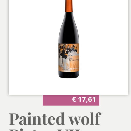
€
17,61
Painted wolf