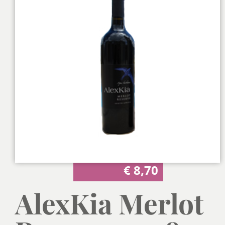
€
8,70
AlexKia Merlot